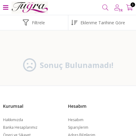
TL VE ÜZERİ ALIŞVERİŞLERİNİZDE
KARGO BEDAVA
YURT İÇ
0
TR
Filtrele
Sonuç Bulunamadı!
Kurumsal
Hesabım
Hakkımızda
Hesabım
Banka Hesaplarımız
Siparişlerim
Öneri ve Şikayet
Adres Bilgilerim