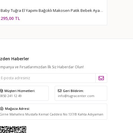
Baby Tuğra El Yapımı Bağcıklı Makosen Patik Bebek Ayakkabı - Siyah
295,00 TL
izden Haberler
mpanya ve Fırsatlarımızdan İlk Siz Haberdar Olun!
Müşteri Hizmetleri:
Geri Bildirim:
0850 241 12 49
info@tugracenter.com
Mağaza Adresi:
Girne Mahallesi Mustafa Kemal Caddesi No:137/B Kahta Adıyaman