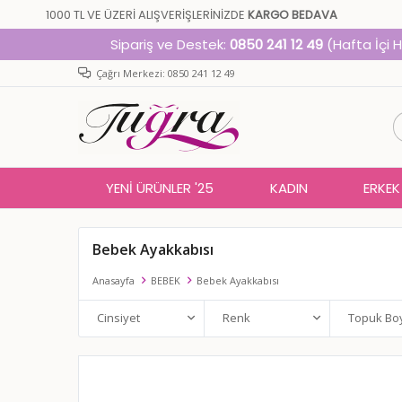
1000 TL VE ÜZERİ ALIŞVERİŞLERİNİZDE
KARGO BEDAVA
Sipariş ve Destek:
0850 241 12 49
(Hafta İçi 
Çağrı Merkezi: 0850 241 12 49
YENİ ÜRÜNLER '25
KADIN
ERKEK
Bebek Ayakkabısı
Anasayfa
BEBEK
Bebek Ayakkabısı
Cinsiyet
Renk
Topuk Bo