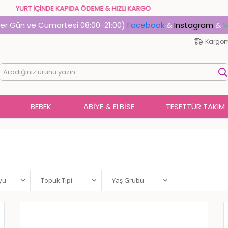
YURT İÇİNDE KAPIDA ÖDEME & HIZLI KARGO
Her Gün ve Cumartesi 08:00-21:00)
Facebook
&
Instagram
&
W
Kargom
BEBEK
ABIYE & ELBISE
TESETTÜR TAKIM
yu
Topuk Tipi
Yaş Grubu