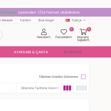
hatsapp
üzerinden 7/24 hizmet alabilirsiniz.
 Nerede
Yardım
Bize Ulaşın
Türkçe
0
0
Hesabım
Favorilerim
Alışveriş
Sepetim
AYAKKABI & ÇANTA
AKSESUAR
Tükenen Ürünleri Gösterme