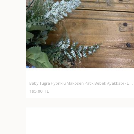
Baby Tuğra Fiyonklu Makosen Patik Bebek Ayakkabı - Limon Sarısı
195,00 TL