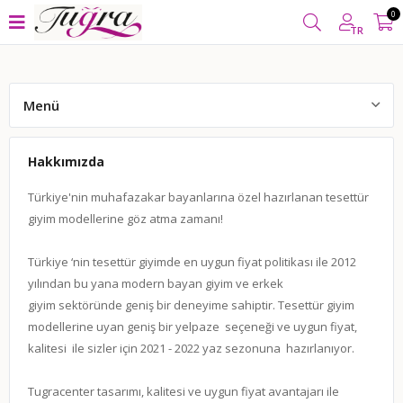
000 TL VE ÜZERİ ALIŞVERİŞLERİNİZDE
KARGO BEDAVA
YUR
0
TR
Menü
Hakkımızda
Hakkımızda
Banka Hesaplarımız
Türkiye'nin muhafazakar bayanlarına özel hazırlanan tesettür
giyim modellerine göz atma zamanı!
Değişim ve İade Koşulları
Kargo ve Teslimat
Türkiye ‘nin tesettür giyimde en uygun fiyat politikası ile 2012
yılından bu yana modern bayan giyim ve erkek
Öneri ve Şikayet
giyim sektöründe geniş bir deneyime sahiptir. Tesettür giyim
modellerine uyan geniş bir yelpaze seçeneği ve uygun fiyat,
Üyelik Sözleşmesi
kalitesi ile sizler için 2021 - 2022 yaz sezonuna hazırlanıyor.
Bize Ulaşın
Tugracenter tasarımı, kalitesi ve uygun fiyat avantajarı ile