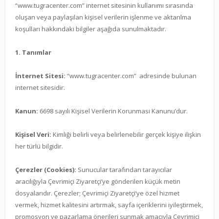
Çerez Politikası
“www.tugracenter.com” internet sitesinin kullanımı sırasında
oluşan veya paylaşılan kişisel verilerin işlenme ve aktarılma
Ödeme Seçenekleri
koşulları hakkındaki bilgiler aşağıda sunulmaktadır.
Satış Sözleşmesi
1. Tanımlar
Gizlilik Politikası
İnternet Sitesi:
“
www.tugracenter.com
” adresinde bulunan
internet sitesidir.
Kanun:
6698 sayılı Kişisel Verilerin Korunması Kanunu’dur.
Kişisel Veri
:
Kimliği belirli veya belirlenebilir gerçek kişiye ilişkin
her türlü bilgidir.
Çerezler (Cookies):
Sunucular tarafından tarayıcılar
aracılığıyla Çevrimiçi Ziyaretçi’ye gönderilen küçük metin
dosyalarıdır. Çerezler; Çevrimiçi Ziyaretçi’ye özel hizmet
vermek, hizmet kalitesini artırmak, sayfa içeriklerini iyileştirmek,
promosyon ve pazarlama önerileri sunmak amacıyla Çevrimiçi