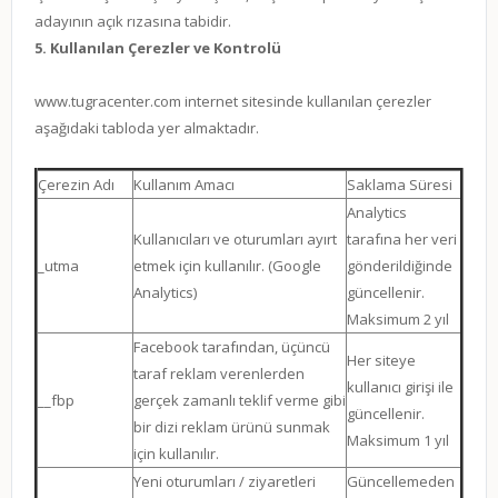
adayının açık rızasına tabidir.
5. Kullanılan Çerezler ve Kontrolü
www.tugracenter.com
internet sitesinde kullanılan çerezler
aşağıdaki tabloda yer almaktadır.
Çerezin Adı
Kullanım Amacı
Saklama Süresi
Analytics
Kullanıcıları ve oturumları ayırt
tarafına her veri
_utma
etmek için kullanılır. (Google
gönderildiğinde
Analytics)
güncellenir.
Maksimum 2 yıl
Facebook tarafından, üçüncü
Her siteye
taraf reklam verenlerden
kullanıcı girişi ile
__fbp
gerçek zamanlı teklif verme gibi
güncellenir.
bir dizi reklam ürünü sunmak
Maksimum 1 yıl
için kullanılır.
Yeni oturumları / ziyaretleri
Güncellemeden