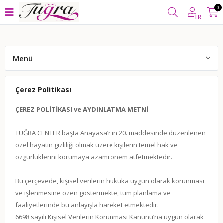
İ ALIŞVERİŞLERİNİZDE
KARGO BEDAVA
YURT İÇİNDE KAPID
0
TR
Menü
Hakkımızda
Çerez Politikası
Banka Hesaplarımız
ÇEREZ
POLİTİKASI ve AYDINLATMA METNİ
Değişim ve İade Koşulları
TUĞRA CENTER başta Anayasa’nın 20. maddesinde düzenlenen
Kargo ve Teslimat
özel hayatın gizliliği olmak üzere kişilerin temel hak ve
özgürlüklerini korumaya azami önem atfetmektedir.
Öneri ve Şikayet
Bu çerçevede, kişisel verilerin hukuka uygun olarak korunması
Üyelik Sözleşmesi
ve işlenmesine özen göstermekte, tüm planlama ve
Bize Ulaşın
faaliyetlerinde bu anlayışla hareket etmektedir.
6698 sayılı Kişisel Verilerin Korunması Kanunu’na uygun olarak