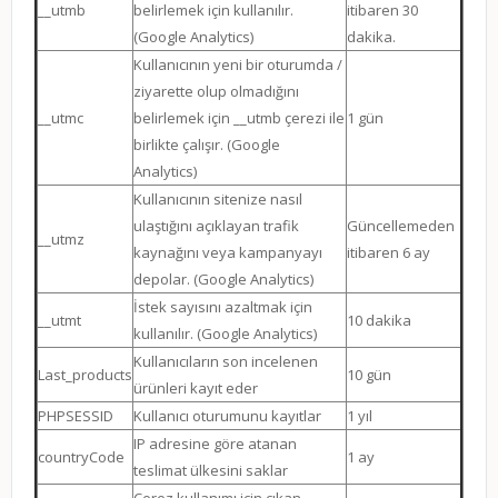
__utmb
belirlemek için kullanılır.
itibaren 30
(Google Analytics)
dakika.
Kullanıcının yeni bir oturumda /
ziyarette olup olmadığını
__utmc
belirlemek için __utmb çerezi ile
1 gün
birlikte çalışır. (Google
Analytics)
Kullanıcının sitenize nasıl
ulaştığını açıklayan trafik
Güncellemeden
__utmz
kaynağını veya kampanyayı
itibaren 6 ay
depolar. (Google Analytics)
İstek sayısını azaltmak için
__utmt
10 dakika
kullanılır. (Google Analytics)
Kullanıcıların son incelenen
Last_products
10 gün
ürünleri kayıt eder
PHPSESSID
Kullanıcı oturumunu kayıtlar
1 yıl
IP adresine göre atanan
countryCode
1 ay
teslimat ülkesini saklar