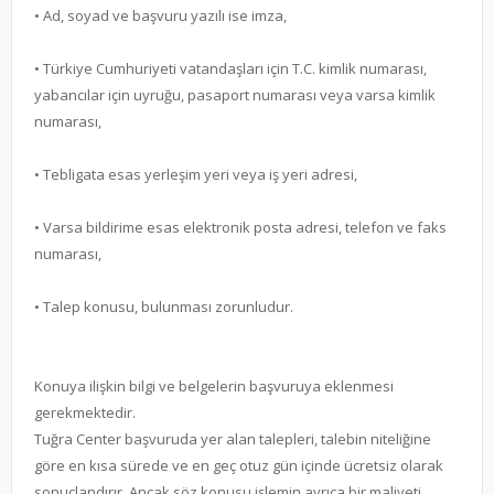
• Ad, soyad ve başvuru yazılı ise imza,
• Türkiye Cumhuriyeti vatandaşları için T.C. kimlik numarası,
yabancılar için uyruğu, pasaport numarası veya varsa kimlik
numarası,
• Tebligata esas yerleşim yeri veya iş yeri adresi,
• Varsa bildirime esas elektronik posta adresi, telefon ve faks
numarası,
• Talep konusu, bulunması zorunludur.
Konuya ilişkin bilgi ve belgelerin başvuruya eklenmesi
gerekmektedir.
Tuğra Center başvuruda yer alan talepleri, talebin niteliğine
göre en kısa sürede ve en geç otuz gün içinde ücretsiz olarak
sonuçlandırır. Ancak söz konusu işlemin ayrıca bir maliyeti