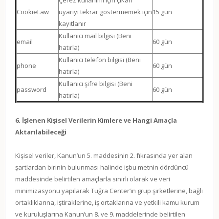
Çerez kullanımı için çıkan
CookieLaw
uyarıyı tekrar göstermemek için
15 gün
kayıtlanır
Kullanıcı mail bilgisi (Beni
email
60 gün
hatırla)
Kullanıcı telefon bilgisi (Beni
phone
60 gün
hatırla)
Kullanıcı şifre bilgisi (Beni
password
60 gün
hatırla)
6. İşlenen Kişisel Verilerin Kimlere ve Hangi Amaçla
Aktarılabileceği
Kişisel veriler, Kanun’un 5. maddesinin 2. fıkrasında yer alan
şartlardan birinin bulunması halinde işbu metnin dördüncü
maddesinde belirtilen amaçlarla sınırlı olarak ve veri
minimizasyonu yapılarak Tuğra Center’in grup şirketlerine, bağlı
ortaklıklarına, iştiraklerine, iş ortaklarına ve yetkili kamu kurum
ve kuruluşlarına Kanun’un 8. ve 9. maddelerinde belirtilen