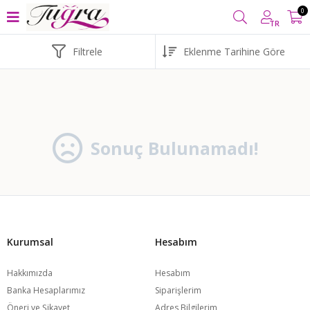
L VE ÜZERİ ALIŞVERİŞLERİNİZDE
KARGO BEDAVA
YURT İÇİ
0
TR
Filtrele
Sonuç Bulunamadı!
Kurumsal
Hesabım
Hakkımızda
Hesabım
Banka Hesaplarımız
Siparişlerim
Öneri ve Şikayet
Adres Bilgilerim