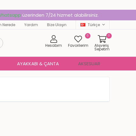
hatsapp
üzerinden 7/24 hizmet alabilirsiniz.
 Nerede
Yardım
Bize Ulaşın
Türkçe
0
0
Hesabım
Favorilerim
Alışveriş
Sepetim
AYAKKABI & ÇANTA
AKSESUAR