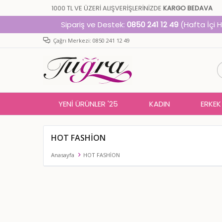
1000 TL VE ÜZERİ ALIŞVERİŞLERİNİZDE
KARGO BEDAVA
Sipariş ve Destek:
0850 241 12 49
(Hafta İçi 
Çağrı Merkezi: 0850 241 12 49
YENİ ÜRÜNLER '25
KADIN
ERKEK
HOT FASHİON
Anasayfa
HOT FASHİON