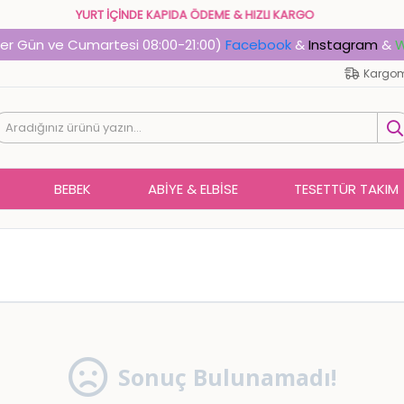
YURT İÇİNDE KAPIDA ÖDEME & HIZLI KARGO
Her Gün ve Cumartesi 08:00-21:00)
Facebook
&
Instagram
&
W
Kargom
BEBEK
ABIYE & ELBISE
TESETTÜR TAKIM
Sonuç Bulunamadı!