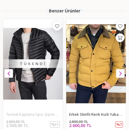
Benzer Ürünler
TÜKENDI
Termal Kaplama Spor Şişme Mont-Siyah
Erkek Slimfit Renk Kürk Yaka Mont-Hardal
2.800,00 TL
2.800,00 TL
%11
%7
2.500,00 TL
2.600,00 TL