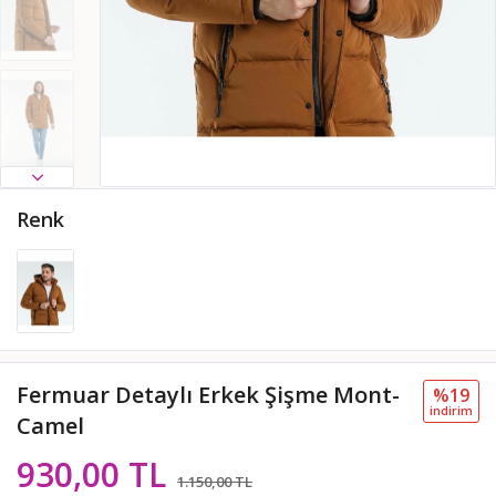
Renk
Fermuar Detaylı Erkek Şişme Mont-
%19
i̇ndi̇ri̇m
Camel
930,00 TL
1.150,00 TL