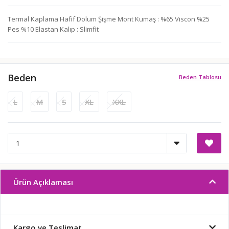
Termal Kaplama Hafif Dolum Şişme Mont Kumaş : %65 Viscon %25
Pes %10 Elastan Kalıp : Slimfit
Beden
Beden Tablosu
L
M
S
XL
XXL
Ürün Açıklaması
Kargo ve Teslimat