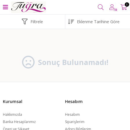
00 TL VE ÜZERİ ALIŞVERİŞLERİNİZDE
KARGO BEDAVA
YURT
0
TR
Filtrele
Sonuç Bulunamadı!
Kurumsal
Hesabım
Hakkımızda
Hesabım
Banka Hesaplarımız
Siparişlerim
Öneri ve Şikayet
Adres Bilgilerim