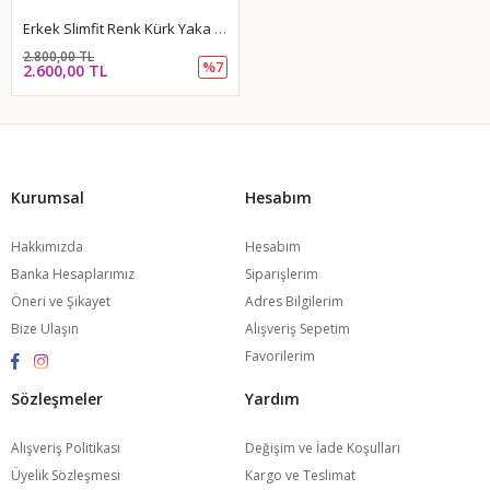
Erkek Slimfit Renk Kürk Yaka Mont-Hardal
2.800,00 TL
%7
2.600,00 TL
Kurumsal
Hesabım
Hakkımızda
Hesabım
Banka Hesaplarımız
Siparişlerim
Öneri ve Şikayet
Adres Bilgilerim
Bize Ulaşın
Alışveriş Sepetim
Favorilerim
Sözleşmeler
Yardım
Alışveriş Politikası
Değişim ve İade Koşulları
Üyelik Sözleşmesi
Kargo ve Teslimat