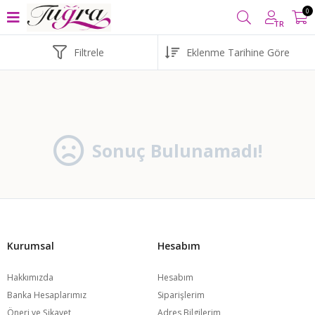
1000 TL VE ÜZERİ ALIŞVERİŞLERİNİZDE
KARGO BEDAVA
YUR
0
TR
Filtrele
Sonuç Bulunamadı!
Kurumsal
Hesabım
Hakkımızda
Hesabım
Banka Hesaplarımız
Siparişlerim
Öneri ve Şikayet
Adres Bilgilerim