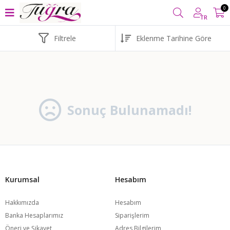
0 TL VE ÜZERİ ALIŞVERİŞLERİNİZDE
KARGO BEDAVA
YURT İ
0
TR
Filtrele
Sonuç Bulunamadı!
Kurumsal
Hesabım
Hakkımızda
Hesabım
Banka Hesaplarımız
Siparişlerim
Öneri ve Şikayet
Adres Bilgilerim