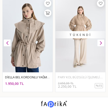
TÜKENDI
DİELLA BEL KORDONLU YAĞMURLUK - Taş
PARY KOL BÜZGÜLÜ İŞLEMELİ YAĞMURLUK - BEJ
1.950,00 TL
2.650,00 TL
%15
2.250,00 TL