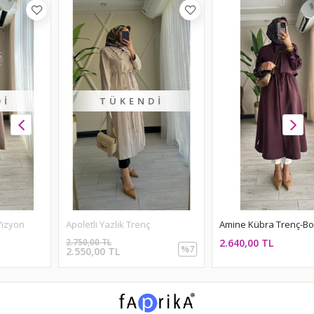
TÜKENDI
Apoletli Yazlık Trenç
Amine Kübra Trenç-Bordo
2.750,00 TL
2.640,00 TL
%7
2.550,00 TL