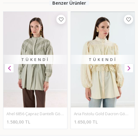
Benzer Ürünler
TÜKENDI
TÜKENDI
Ahel 6856 Çapraz Dantelli Gömlek
Aria Fistolu Gold Dacron Gömlek - Sarı
1.580,00 TL
1.650,00 TL