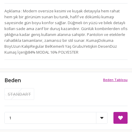
Açıklama : Modern oversize kesimi ve kuşak detayıyla hem rahat
hem şık bir görünüm sunan bu tunik, hafif ve dökümlü kumaşı
sayesinde gün boyu konfor sağlar. Düğmeli ön yüzü ve bilek detaylı
kolları sade ama zarif bir duruş kazandırır. Günlük kombinlerden ofis
şıklığına kadar geniş kullanım alanına sahiptir. Pantolon ve eteklerle
rahatlıkla tamamlanır, zamansız bir stil sunar. KumaşDokuma
BoyUzun KalıpRegular BelKemerli Yaş GrubuYetişkin DesenDüz
Kumaş İçeriği84% MODAL 16% POLYESTER
Beden
Beden Tablosu
STANDART