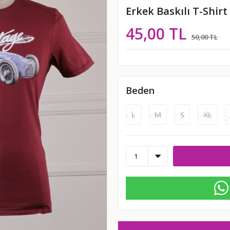
Erkek Baskılı T-Shirt
45,00 TL
50,00 TL
Beden
L
M
S
XL