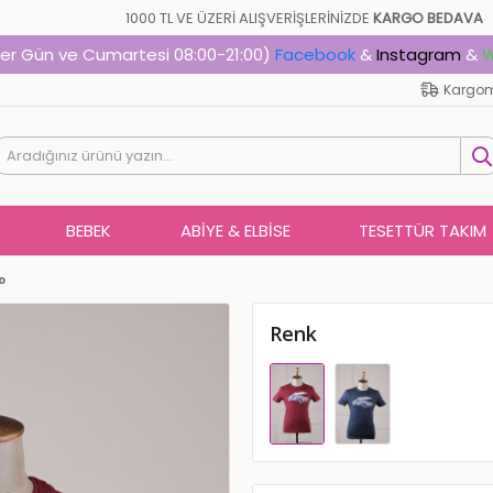
1000 TL VE ÜZERİ ALIŞVERİŞLERİNİZDE
KARGO B
Her Gün ve Cumartesi 08:00-21:00)
Facebook
&
Instagram
&
W
Kargom
BEBEK
ABIYE & ELBISE
TESETTÜR TAKIM
o
Renk