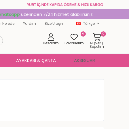
EDAVA
YURT İÇİNDE KAPIDA ÖDEME & HIZLI KARGO
hatsapp
üzerinden 7/24 hizmet alabilirsiniz.
 Nerede
Yardım
Bize Ulaşın
Türkçe
0
0
Hesabım
Favorilerim
Alışveriş
Sepetim
AYAKKABI & ÇANTA
AKSESUAR