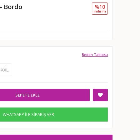
 - Bordo
%10
i̇ndi̇ri̇m
Beden Tablosu
XXL
SEPETE EKLE
WHATSAPP İLE SİPARİŞ VER