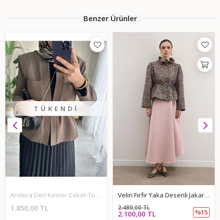
Benzer Ürünler
TÜKENDI
Andera Deri Kemer Ceket-Toprak
Velin Fırfır Yaka Desenli Jakar Ceket-Fıstıkyeşil
1.850,00 TL
2.480,00 TL
%15
2.100,00 TL