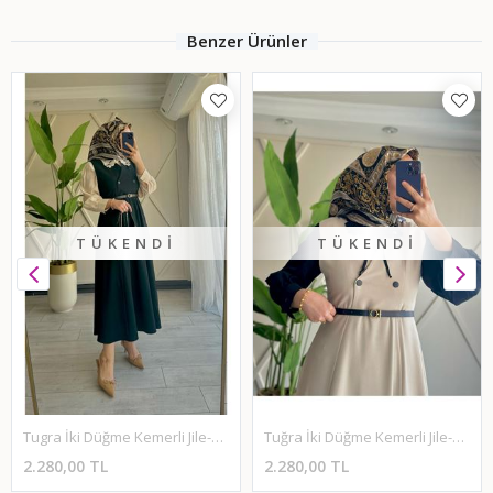
Benzer Ürünler
TÜKENDI
TÜKENDI
Tugra İki Düğme Kemerli Jile-Siyah
Tuğra İki Düğme Kemerli Jile-Taş
2.280,00 TL
2.280,00 TL