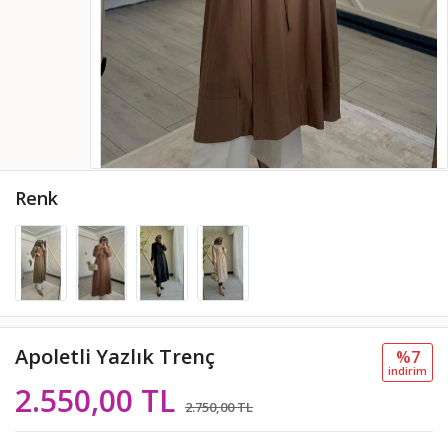
Renk
Apoletli Yazlık Trenç
%7
i̇ndi̇ri̇m
2.550,00 TL
2.750,00 TL