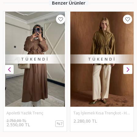
Benzer Ürünler
TÜKENDI
TÜKENDI
Apoletli Yazlık Trenç
Taş İşlemeli Kısa Trençkot - Haki
2.750,00 TL
2.280,00 TL
%7
2.550,00 TL