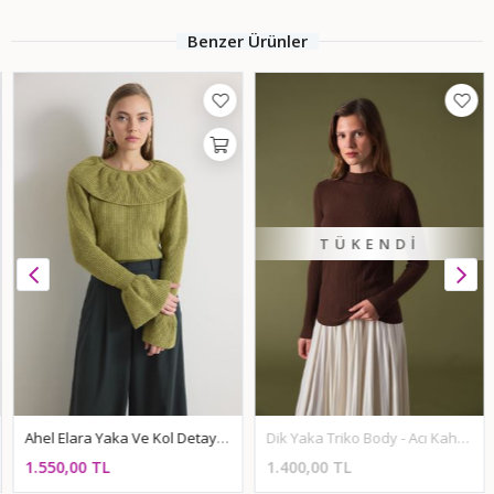
Benzer Ürünler
TÜKENDI
Ahel Elara Yaka Ve Kol Detaylı Triko Kazak-Çağla
Dik Yaka Triko Body - Acı Kahve
1.550,00 TL
1.400,00 TL