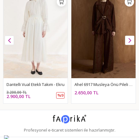
Dantelli Vual Etekli Takım - Ekru
Ahel 6917 Musleya Önü Pileli Kadife Takım
3.200,00 TL
2.650,00 TL
%9
2.900,00 TL
Profesyonel
e-ticaret
sistemleri ile hazırlanmıştır.