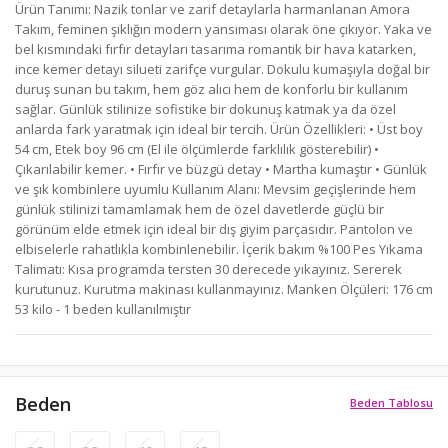
Ürün Tanımı: Nazik tonlar ve zarif detaylarla harmanlanan Amora
Takım, feminen şıklığın modern yansıması olarak öne çıkıyor. Yaka ve
bel kısmındaki fırfır detayları tasarıma romantik bir hava katarken,
ince kemer detayı silueti zarifçe vurgular. Dokulu kumaşıyla doğal bir
duruş sunan bu takım, hem göz alıcı hem de konforlu bir kullanım
sağlar. Günlük stilinize sofistike bir dokunuş katmak ya da özel
anlarda fark yaratmak için ideal bir tercih. Ürün Özellikleri: • Üst boy
54 cm, Etek boy 96 cm (El ile ölçümlerde farklılık gösterebilir) •
Çıkarılabilir kemer. • Fırfır ve büzgü detay • Martha kumaştır • Günlük
ve şık kombinlere uyumlu Kullanım Alanı: Mevsim geçişlerinde hem
günlük stilinizi tamamlamak hem de özel davetlerde güçlü bir
görünüm elde etmek için ideal bir dış giyim parçasıdır. Pantolon ve
elbiselerle rahatlıkla kombinlenebilir. İçerik bakım %100 Pes Yıkama
Talimatı: Kısa programda tersten 30 derecede yıkayınız. Sererek
kurutunuz. Kurutma makinası kullanmayınız. Manken Ölçüleri: 176 cm
53 kilo - 1 beden kullanılmıştır
Beden
Beden Tablosu