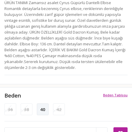
ÜRÜN TANIMI Zamansız asalet Cyrus Güpürlü Dantelli Elbise
Romantik detaylarla bezenmiş Cyrus elbise, renklerinin derinliğiyle
buluşuyor. Üzerindeki zarif güpür işlemeleri ve dökümlü yapısıyla
vintage esintili, sofistike bir duruş sunar. Özel davetlerden günlük
şıklığa uzanan geniş kullanım alanıyla gardırobunuzun imza parçası
olmaya aday. ÜRÜN ÖZELLİKLERİ Gold Dacron Kumaş. Bele kadar
açılabilen düğmedir. Belden aşağısı süs düğmedir. İnce biye kuşağı
dahildir. Elbise Boy: 136 cm. Dantel detayları mevcuttur.Tam kalıptr.
Belden aşağısı astarlıdır. İÇERİK VE BAKIM Gold Dacron Kumaş İçeriği
%60 Cotton, %40 PES Çamaşır makinasında düşük ısıda
yıkanabilir.Sererek kurutunuz. Düşük ısıda tersten ütülenebilir elle
ölçümlerde 2-3 cm değişiklik gösterebilir.
Beden
Beden Tablosu
36
38
40
42