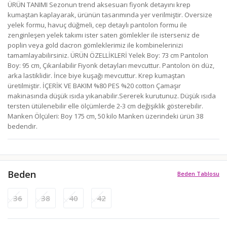
ÜRÜN TANIMI Sezonun trend aksesuarı fiyonk detayını krep
kumaştan kaplayarak, ürünün tasarımında yer verilmiştir. Oversize
yelek formu, havuç düğmeli, cep detaylı pantolon formu ile
zenginleşen yelek takımı ister saten gömlekler ile isterseniz de
poplin veya gold dacron gömleklerimiz ile kombinelerinizi
tamamlayabilirsiniz. ÜRÜN ÖZELLİKLERİ Yelek Boy: 73 cm Pantolon
Boy: 95 cm, Çıkarılabilir Fiyonk detayları mevcuttur. Pantolon ön düz,
arka lastiklidir. İnce biye kuşağı mevcuttur. Krep kumaştan
üretilmiştir. İÇERİK VE BAKIM %80 PES %20 cotton Çamaşır
makinasında düşük ısıda yıkanabilir.Sererek kurutunuz. Düşük ısıda
tersten ütülenebilir elle ölçümlerde 2-3 cm değişiklik gösterebilir.
Manken Ölçüleri: Boy 175 cm, 50 kilo Manken üzerindeki ürün 38
bedendir.
Beden
Beden Tablosu
36
38
40
42