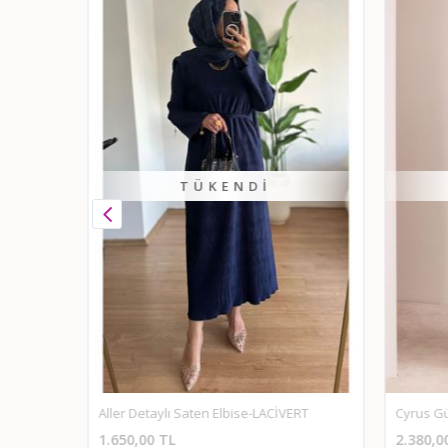
TÜKENDI
Aller Detaylı Saten Elbise-LACİVERT
Cyrus Gü
1.650,00 TL
2.380,0