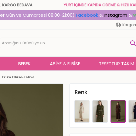
İŞLERİNİZDE
KARGO BEDAVA
YURT İÇİNDE KAPIDA ÖDEME 
Her Gün ve Cumartesi 08:00-21:00)
Facebook
&
Instagram
&
W
Kargom
BEBEK
ABIYE & ELBISE
TESETTÜR TAKIM
 Triko Elbise-Kahve
Renk