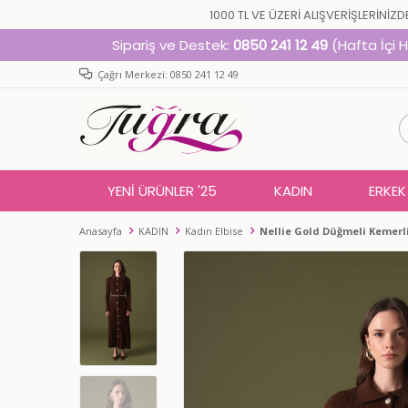
1000 TL VE ÜZERİ ALIŞVER
Sipariş ve Destek:
0850 241 12 49
(Hafta İçi 
Çağrı Merkezi: 0850 241 12 49
YENİ ÜRÜNLER '25
KADIN
ERKEK
Anasayfa
KADIN
Kadın Elbise
Nellie Gold Düğmeli Kemerli