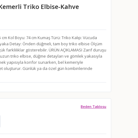
Kemerli Triko Elbise-Kahve
cm Kol Boyu: 74 cm Kumaş Türü: Triko Kalıp: Vücuda
k yaka Detay: Önden düğmeli, tam boy triko elbise Ölçüm
çük farklılıklar gösterebilir. ÜRÜN AÇIKLAMASI Zarif duruşu
u uzun triko elbise, düğme detayları ve gömlek yakasıyla
 Esnek yapısıyla konfor sunarken, bel kemeriyle
t oluşturur. Günlük ya da özel gün kombinlerinde
Beden Tablosu