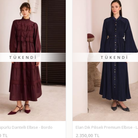
TÜKENDI
TÜKENDI
pürlü Dantelli Elbise - Bordo
Elan Dik Piliseli Premium Elbise -
0 TL
2.350,00 TL