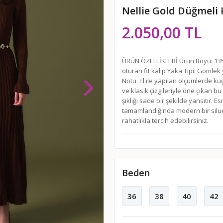
Nellie Gold Düğmeli 
2.050,00 TL
ÜRÜN ÖZELLİKLERİ Ürün Boyu: 135 
oturan fit kalıp Yaka Tipi: Gömle
Notu: El ile yapılan ölçümlerde kü
ve klasik çizgileriyle öne çıkan b
şıklığı sade bir şekilde yansıtır.
tamamlandığında modern bir silue
rahatlıkla tercih edebilirsiniz.
Beden
36
38
40
42