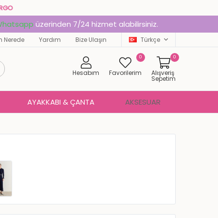
& HIZLI KARGO
hatsapp
üzerinden 7/24 hizmet alabilirsiniz.
 Nerede
Yardım
Bize Ulaşın
Türkçe
0
0
Hesabım
Favorilerim
Alışveriş
Sepetim
AYAKKABI & ÇANTA
AKSESUAR