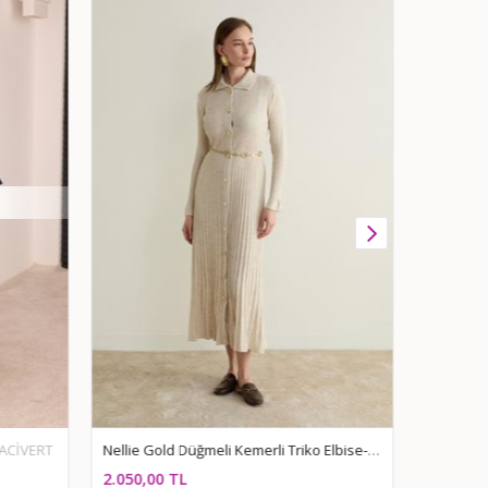
 LACİVERT
Nellie Gold Düğmeli Kemerli Triko Elbise-Ekru
Güpürlü 
2.050,00 TL
2.530,00