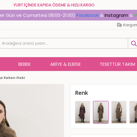
YURT İÇİNDE KAPIDA ÖDEME & HIZLI KARGO
Her Gün ve Cumartesi 08:00-21:00)
Facebook
&
Instagram
&
W
Kargom
BEBEK
ABIYE & ELBISE
TESETTÜR TAKIM
şe Kaban-Haki
Renk