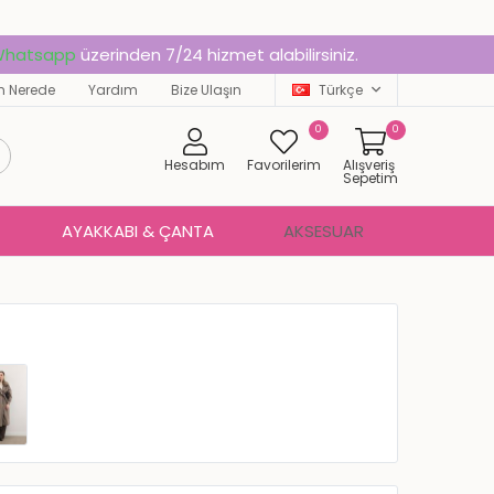
hatsapp
üzerinden 7/24 hizmet alabilirsiniz.
 Nerede
Yardım
Bize Ulaşın
Türkçe
0
0
Hesabım
Favorilerim
Alışveriş
Sepetim
AYAKKABI & ÇANTA
AKSESUAR