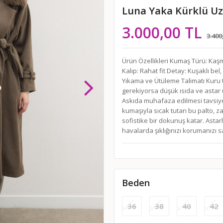
Luna Yaka Kürklü U
3.000,00 TL
3.400
Ürün Özellikleri Kumaş Türü: Kaşmi
Kalıp: Rahat fit Detay: Kuşaklı b
Yıkama ve Ütüleme Talimatı Kuru t
gerekiyorsa düşük ısıda ve astar
Askıda muhafaza edilmesi tavsiye
kumaşıyla sıcak tutan bu palto, za
sofistike bir dokunuş katar. Asta
havalarda şıklığınızı korumanızı s
Beden
36
38
40
42