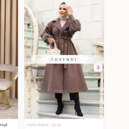
TÜKENDI
eşil
Kadın Babet - Siyah
Cepli Dü